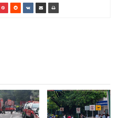
Pinterest
Reddit
VKontakte
Share via Email
Print