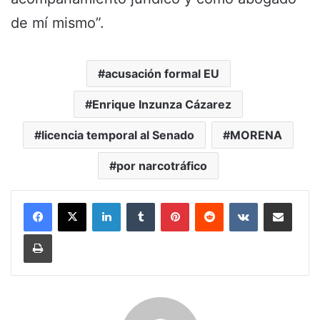
de mí mismo”.
acusación formal EU
Enrique Inzunza Cázarez
licencia temporal al Senado
MORENA
por narcotráfico
LinkedIn
Tumblr
Pinterest
Reddit
VKontakte
Share via Email
Print