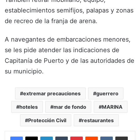
establecimientos semifijos, palapas y zonas
de recreo de la franja de arena.
A navegantes de embarcaciones menores,
se les pide atender las indicaciones de
Capitanía de Puerto y de las autoridades de
su municipio.
extremar precauciones
guerrero
hoteles
mar de fondo
MARINA
Protección Civil
restaurantes
LinkedIn
Tumblr
Pinterest
Reddit
VKontakte
Share via Email