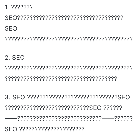
1. ???????
SEO??????????????????????????????????
SEO
?????????????????????????????????????????
2. SEO
?????????????????????????????????????????
????????????????????????????????????
3. SEO ?????????????????????????????SEO
???????????????????????????SEO ??????
——???????????????????????????——??????
SEO ?????????????????????