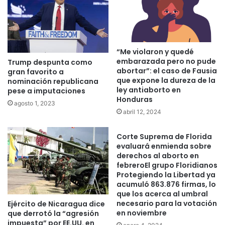
“Me violaron y quedé
embarazada pero no pude
Trump despunta como
abortar”: el caso de Fausia
gran favorito a
que expone la dureza de la
nominación republicana
ley antiaborto en
pese a imputaciones
Honduras
agosto 1, 2023
abril 12, 2024
Corte Suprema de Florida
evaluará enmienda sobre
derechos al aborto en
febreroEl grupo Floridianos
Protegiendo la Libertad ya
acumuló 863.876 firmas, lo
que los acerca al umbral
necesario para la votación
Ejército de Nicaragua dice
en noviembre
que derrotó la “agresión
impuesta” por EE.UU. en