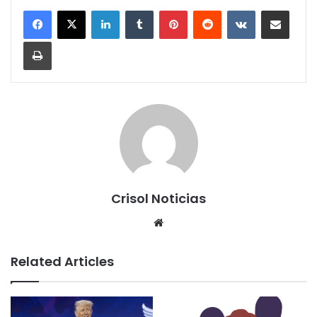
LinkedIn
Tumblr
Pinterest
Reddit
VKontakte
Share via Email
Print
Crisol Noticias
We
bsi
te
Related Articles