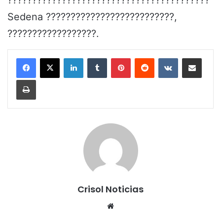
Sedena ??????????????????????????,
??????????????????.
LinkedIn
Tumblr
Pinterest
Reddit
VKontakte
Share via Email
Print
Crisol Noticias
We
bsi