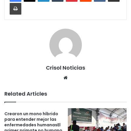
Print
Crisol Noticias
We
bsi
te
Related Articles
Crearon un mono híbrido
para entender mejor las
enfermedades humanasEl
primer primate no humano