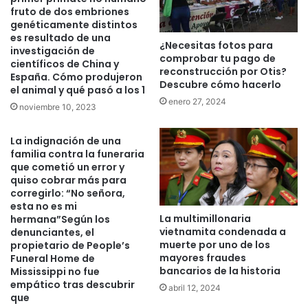
fruto de dos embriones
genéticamente distintos
es resultado de una
¿Necesitas fotos para
investigación de
comprobar tu pago de
científicos de China y
reconstrucción por Otis?
España. Cómo produjeron
Descubre cómo hacerlo
el animal y qué pasó a los 1
enero 27, 2024
noviembre 10, 2023
La indignación de una
familia contra la funeraria
que cometió un error y
quiso cobrar más para
corregirlo: “No señora,
esta no es mi
La multimillonaria
hermana”Según los
vietnamita condenada a
denunciantes, el
muerte por uno de los
propietario de People’s
mayores fraudes
Funeral Home de
bancarios de la historia
Mississippi no fue
empático tras descubrir
abril 12, 2024
que