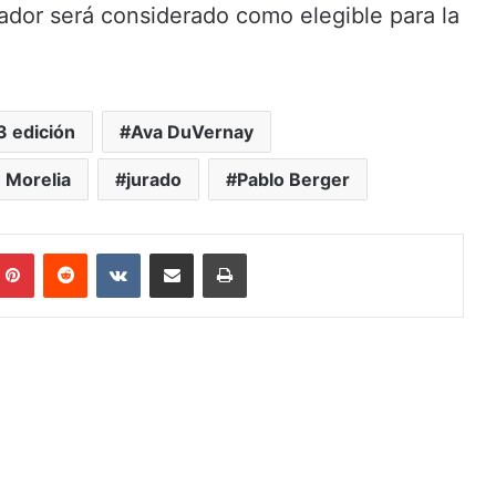
ador será considerado como elegible para la
3 edición
Ava DuVernay
e Morelia
jurado
Pablo Berger
mblr
Pinterest
Reddit
VKontakte
Share via Email
Print