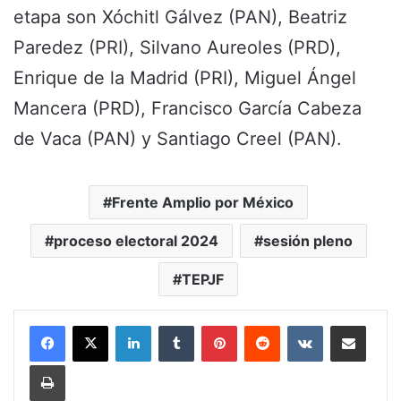
etapa son Xóchitl Gálvez (PAN), Beatriz
Paredez (PRI), Silvano Aureoles (PRD),
Enrique de la Madrid (PRI), Miguel Ángel
Mancera (PRD), Francisco García Cabeza
de Vaca (PAN) y Santiago Creel (PAN).
Frente Amplio por México
proceso electoral 2024
sesión pleno
TEPJF
LinkedIn
Tumblr
Pinterest
Reddit
VKontakte
Share via Email
Print