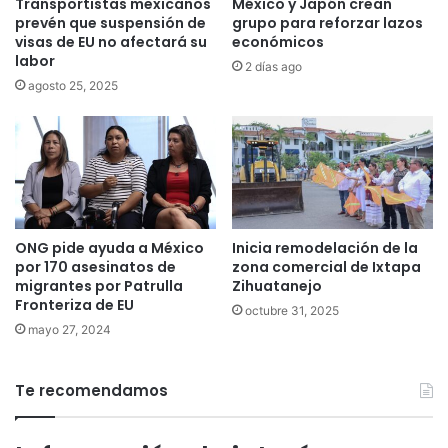
Transportistas mexicanos
México y Japón crean
prevén que suspensión de
grupo para reforzar lazos
visas de EU no afectará su
económicos
labor
2 días ago
agosto 25, 2025
ONG pide ayuda a México
Inicia remodelación de la
por 170 asesinatos de
zona comercial de Ixtapa
migrantes por Patrulla
Zihuatanejo
Fronteriza de EU
octubre 31, 2025
mayo 27, 2024
Te recomendamos