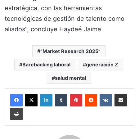
estratégica, con las herramientas
tecnológicas de gestión de talento como
aliados”, concluye Haydeé Jaime.
“Market Research 2025”
Barebacking laboral
generación Z
salud mental
LinkedIn
Tumblr
Pinterest
Reddit
VKontakte
Share via Email
Print