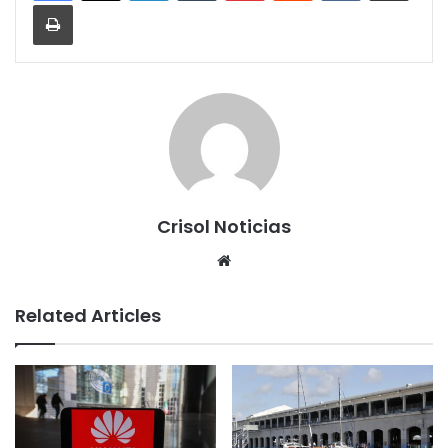
Print
Crisol Noticias
We
bsi
te
Related Articles