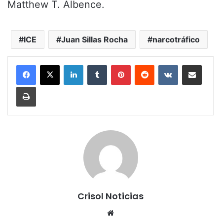
Matthew T. Albence.
ICE
Juan Sillas Rocha
narcotráfico
LinkedIn
Tumblr
Pinterest
Reddit
VKontakte
Share via Email
Print
Crisol Noticias
We