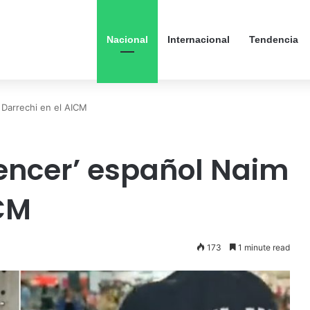
Nacional
Internacional
Tendencia
m Darrechi en el AICM
uencer’ español Naim
ICM
173
1 minute read