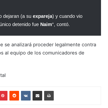
o dejaran (a su
expareja
) y cuando vio
l único detenido fue
Naim
“, contó.
e se analizará proceder legalmente contra
dos al equipo de los comunicadores de
tal
Pinterest
Reddit
VKontakte
Share via Email
Print