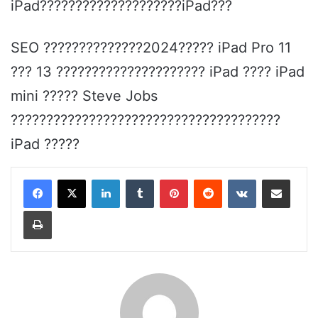
iPad????????????????????iPad???
SEO ??????????????2024????? iPad Pro 11
??? 13 ????????????????????? iPad ???? iPad
mini ????? Steve Jobs
??????????????????????????????????????
iPad ?????
LinkedIn
Tumblr
Pinterest
Reddit
VKontakte
Share via Email
Print