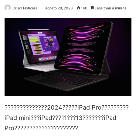
Crisol Noticias
agosto 28, 2023
160
Less than a minute
??????????????2024?????iPad Pro?????????
iPad mini???iPad???11???13???????iPad
Pro?????????????????????