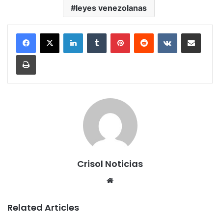
leyes venezolanas
LinkedIn
Tumblr
Pinterest
Reddit
VKontakte
Share via Email
Print
Crisol Noticias
We
bsi
te
Related Articles