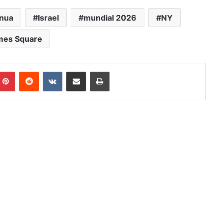
inua
Israel
mundial 2026
NY
mes Square
mblr
Pinterest
Reddit
VKontakte
Share via Email
Print