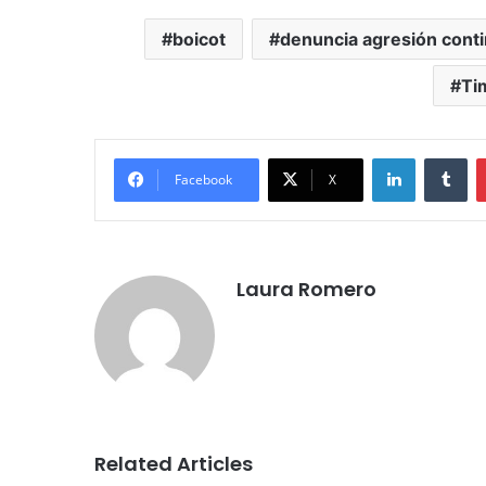
boicot
denuncia agresión cont
Ti
LinkedIn
Tu
Facebook
X
Laura Romero
Related Articles