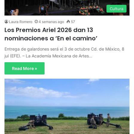
Cultura
Laura Romero
4 semanas ago
57
Los Premios Ariel 2026 dan 13
nominaciones a ‘En el camino’
Entrega de galardones será el 3 de octubre Cd. de México, 8
jul (EFE). – La Academia Mexicana de Artes…
Read More »