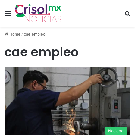
Menu
S
Home
/
cae empleo
cae empleo
Nacional