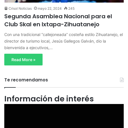
Crisol Noticias
mayo 22, 2024
245
Segunda Asamblea Nacional para el
Club Skal en Ixtapa-Zihuatanejo
Con una tradicional “callejoneada” costeña estilo Zihuatanejo, el
director de turismo local, Jesús Gallegos Galván, dio la
bienvenida a ejecutivos,…
Read More »
Te recomendamos
Información de interés