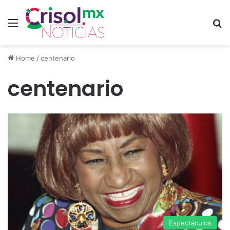
Menu
S
Home
/
centenario
centenario
Espectáculos