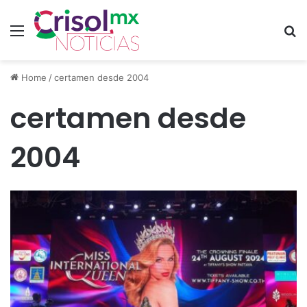
Menu
S
Home
/
certamen desde 2004
certamen desde
2004