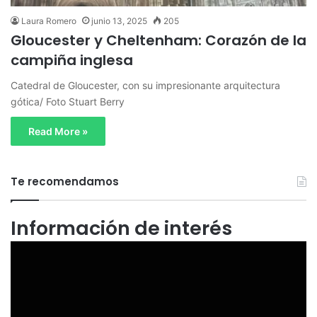
Laura Romero
junio 13, 2025
205
Gloucester y Cheltenham: Corazón de la
campiña inglesa
Catedral de Gloucester, con su impresionante arquitectura
gótica/ Foto Stuart Berry
Read More »
Te recomendamos
Información de interés