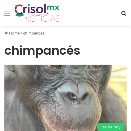
Menu
S
Home
/
chimpancés
chimpancés
Las de hoy