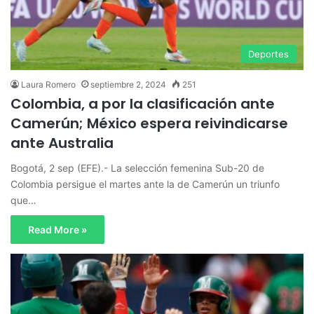
Deportes
Laura Romero
septiembre 2, 2024
251
Colombia, a por la clasificación ante
Camerún; México espera reivindicarse
ante Australia
Bogotá, 2 sep (EFE).- La selección femenina Sub-20 de
Colombia persigue el martes ante la de Camerún un triunfo
que…
Read More »