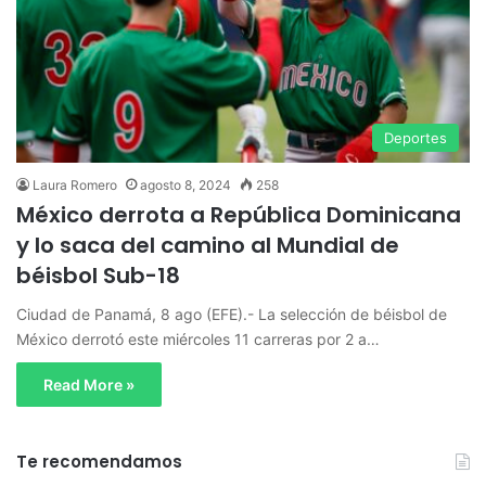
Deportes
Laura Romero
agosto 8, 2024
258
México derrota a República Dominicana
y lo saca del camino al Mundial de
béisbol Sub-18
Ciudad de Panamá, 8 ago (EFE).- La selección de béisbol de
México derrotó este miércoles 11 carreras por 2 a…
Read More »
Te recomendamos