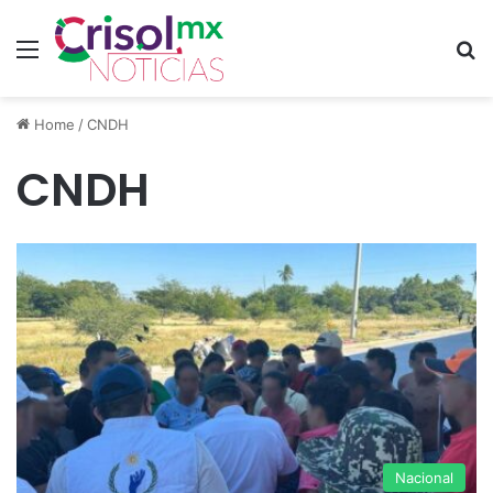
Menu
S
Home
/
CNDH
CNDH
Nacional