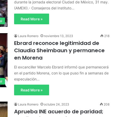
durante la jornada electoral Ciudad de México, 31 may.
(AMEXI).- Consejeros del Instituto…
Read More »
al
Laura Romero
noviembre 13, 2023
218
Ebrard reconoce legitimidad de
Claudia Sheimbaun y permanece
en Morena
El excanciller Marcelo Ebrard informó que permanecerá
en el partido Morena, con lo que puso fin a semanas de
especulación…
al
Read More »
Laura Romero
octubre 24, 2023
208
Aprueba INE acuerdo de paridad;