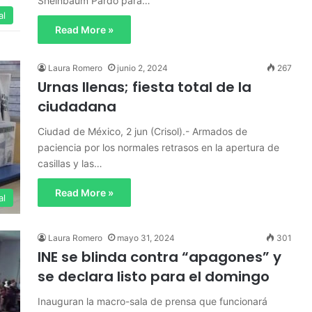
Sheinbaum Pardo para…
al
Read More »
Laura Romero
junio 2, 2024
267
Urnas llenas; fiesta total de la
ciudadana
Ciudad de México, 2 jun (Crisol).- Armados de
paciencia por los normales retrasos en la apertura de
casillas y las…
Read More »
al
Laura Romero
mayo 31, 2024
301
INE se blinda contra “apagones” y
se declara listo para el domingo
Inauguran la macro-sala de prensa que funcionará