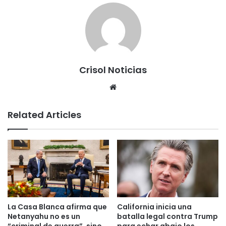
Crisol Noticias
We
bsi
te
Related Articles
La Casa Blanca afirma que
California inicia una
Netanyahu no es un
batalla legal contra Trump
“criminal de guerra”, sino
para echar abajo los