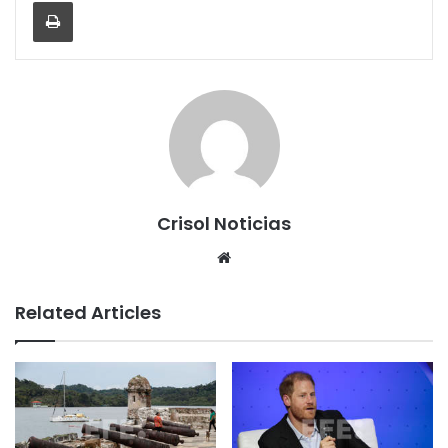
Print
Crisol Noticias
We
bsi
te
Related Articles