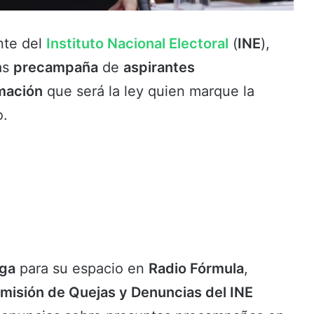
nte del
Instituto Nacional Electoral
(
INE
),
as
precampaña
de
aspirantes
mación
que será la ley quien marque la
o.
iga
para su espacio en
Radio Fórmula
,
misión de Quejas y Denuncias del INE