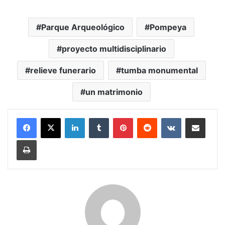
Parque Arqueológico
Pompeya
proyecto multidisciplinario
relieve funerario
tumba monumental
un matrimonio
LinkedIn
Tumblr
Pinterest
Reddit
VKontakte
Share via Email
Print