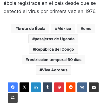
ébola registrada en el país desde que se
detectó el virus por primera vez en 1976.
brote de Ébola
México
oms
pasajeros de Uganda
República del Congo
restricción temporal 60 días
Viva Aerobus
LinkedIn
Tumblr
Pinterest
Reddit
VKontakte
Share via Email
Print