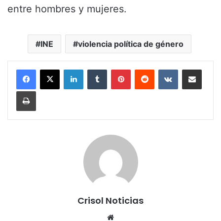
entre hombres y mujeres.
INE
violencia política de género
LinkedIn
Tumblr
Pinterest
Reddit
VKontakte
Share via Email
Print
Crisol Noticias
We