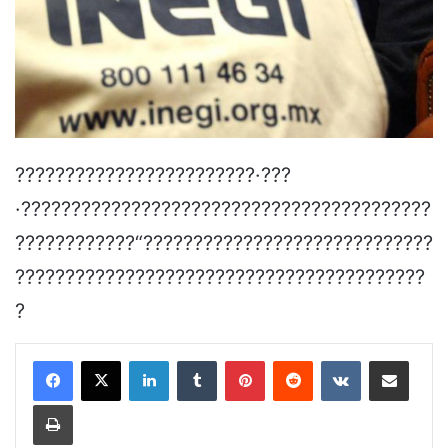
????????????????????????·???
·?????????????????????????????????????????
????????????“?????????????????????????????
?????????????????????????????????????????
?
LinkedIn
Tumblr
Pinterest
Reddit
VKontakte
Share via Email
Print