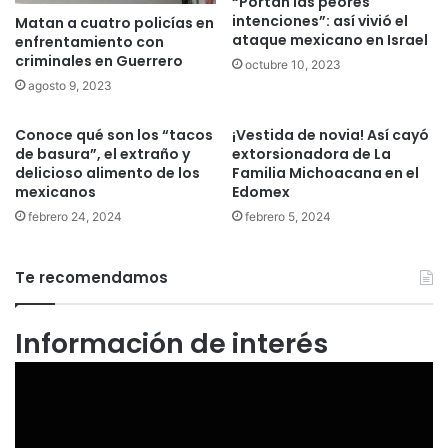
“Portan las peores
intenciones”: así vivió el
Matan a cuatro policías en
ataque mexicano en Israel
enfrentamiento con
criminales en Guerrero
octubre 10, 2023
agosto 9, 2023
Conoce qué son los “tacos
¡Vestida de novia! Así cayó
de basura”, el extraño y
extorsionadora de La
delicioso alimento de los
Familia Michoacana en el
mexicanos
Edomex
febrero 24, 2024
febrero 5, 2024
Te recomendamos
Información de interés