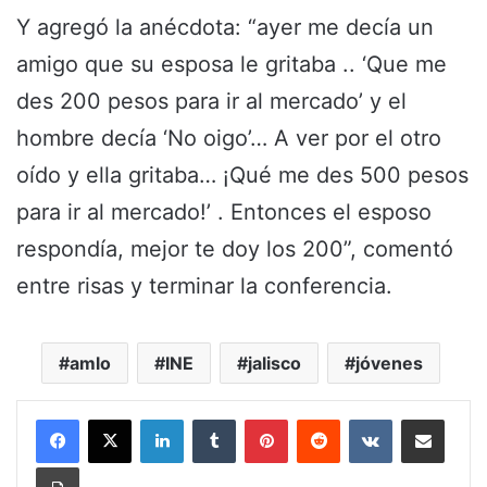
Y agregó la anécdota: “ayer me decía un
amigo que su esposa le gritaba .. ‘Que me
des 200 pesos para ir al mercado’ y el
hombre decía ‘No oigo’… A ver por el otro
oído y ella gritaba… ¡Qué me des 500 pesos
para ir al mercado!’ . Entonces el esposo
respondía, mejor te doy los 200”, comentó
entre risas y terminar la conferencia.
amlo
INE
jalisco
jóvenes
LinkedIn
Tumblr
Pinterest
Reddit
VKontakte
Share via Email
Print