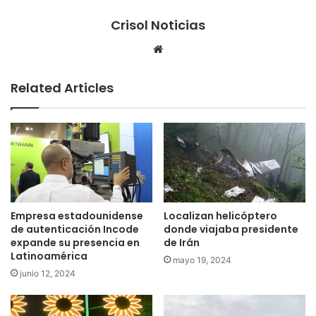
Crisol Noticias
We
bsi
te
Related Articles
Empresa estadounidense
Localizan helicóptero
de autenticación Incode
donde viajaba presidente
expande su presencia en
de Irán
Latinoamérica
mayo 19, 2024
junio 12, 2024