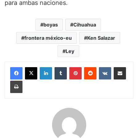
para ambas naciones.
boyas
Cihuahua
frontera méxico-eu
Ken Salazar
Ley
LinkedIn
Tumblr
Pinterest
Reddit
VKontakte
Share via Email
Print