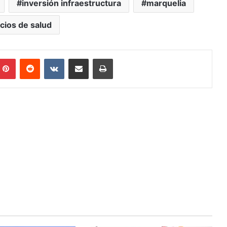
inversión infraestructura
marquelia
icios de salud
Pinterest
Reddit
VKontakte
Share via Email
Print