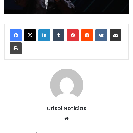
LinkedIn
Tumblr
Pinterest
Reddit
VKontakte
Share via Email
Print
Crisol Noticias
We
bsi
te