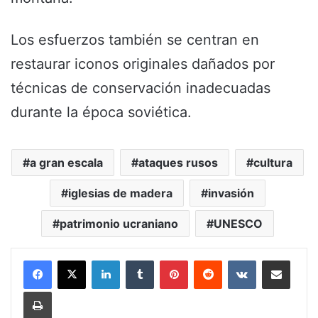
Los esfuerzos también se centran en
restaurar iconos originales dañados por
técnicas de conservación inadecuadas
durante la época soviética.
a gran escala
ataques rusos
cultura
iglesias de madera
invasión
patrimonio ucraniano
UNESCO
LinkedIn
Tumblr
Pinterest
Reddit
VKontakte
Share via Email
Print