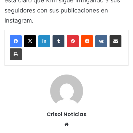
está claro que Kim sigue intrigando a sus
seguidores con sus publicaciones en
Instagram.
LinkedIn
Tumblr
Pinterest
Reddit
VKontakte
Share via Email
Print
Crisol Noticias
We
bsi