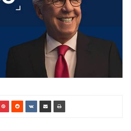
Pinterest
Reddit
VKontakte
Share via Email
Print