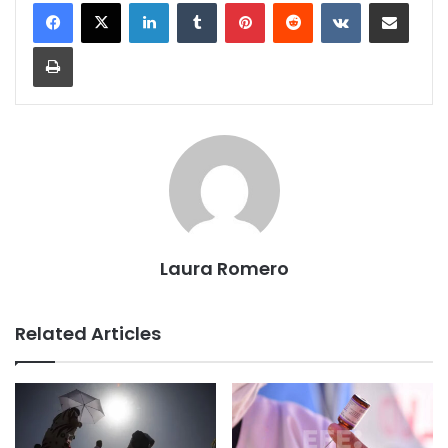
LinkedIn
Tumblr
Pinterest
Reddit
VKontakte
Share via Email
Print
Laura Romero
Related Articles