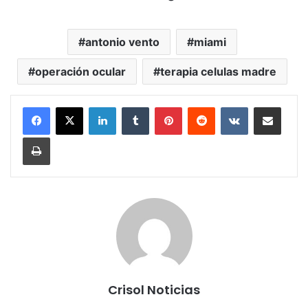
antonio vento
miami
operación ocular
terapia celulas madre
LinkedIn
Tumblr
Pinterest
Reddit
VKontakte
Share via Email
Print
Crisol Noticias