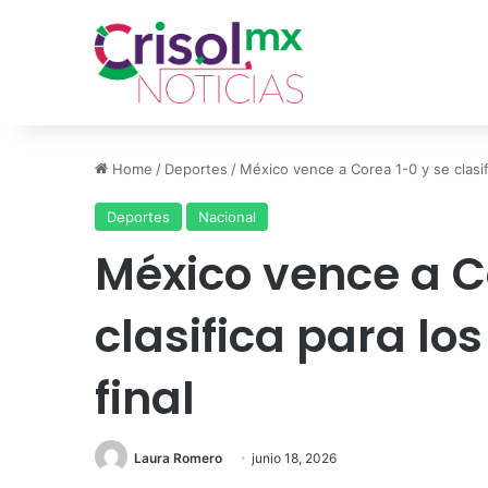
Home
/
Deportes
/
México vence a Corea 1-0 y se clasifi
Deportes
Nacional
México vence a C
clasifica para lo
final
Laura Romero
junio 18, 2026