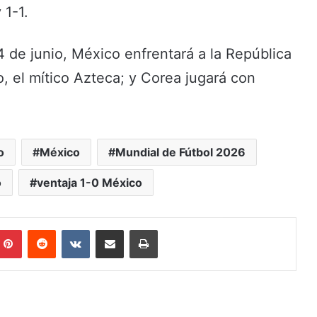
1-1.
4 de junio, México enfrentará a la República
 el mítico Azteca; y Corea jugará con
o
México
Mundial de Fútbol 2026
o
ventaja 1-0 México
mblr
Pinterest
Reddit
VKontakte
Share via Email
Print