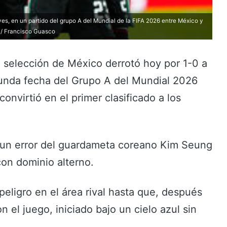
s, en un partido del grupo A del Mundial de la FIFA 2026 entre México y
FE/ Francisco Guasco
La selección de México derrotó hoy por 1-0 a
gunda fecha del Grupo A del Mundial 2026
onvirtió en el primer clasificado a los
 un error del guardameta coreano Kim Seung
con dominio alterno.
 peligro en el área rival hasta que, después
 el juego, iniciado bajo un cielo azul sin