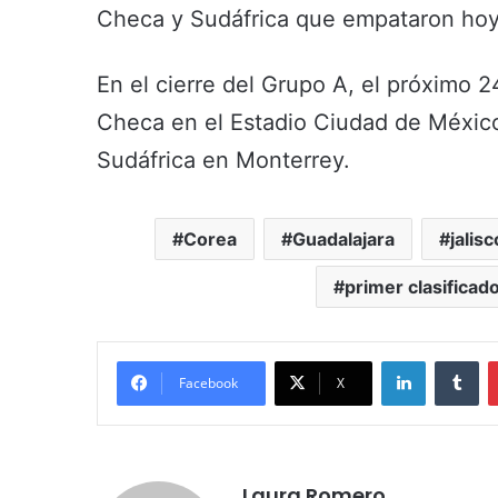
Checa y Sudáfrica que empataron hoy 
En el cierre del Grupo A, el próximo 2
Checa en el Estadio Ciudad de México,
Sudáfrica en Monterrey.
Corea
Guadalajara
jalisc
primer clasificad
LinkedIn
Tu
Facebook
X
Laura Romero