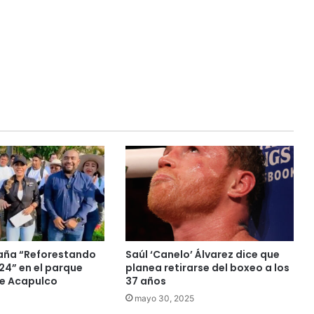
aña “Reforestando
Saúl ‘Canelo’ Álvarez dice que
24” en el parque
planea retirarse del boxeo a los
e Acapulco
37 años
mayo 30, 2025