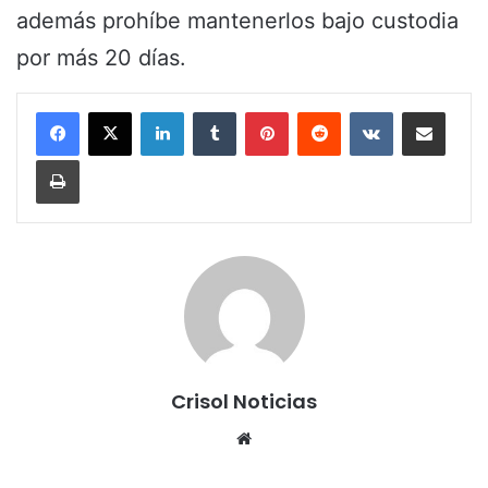
además prohíbe mantenerlos bajo custodia
por más 20 días.
LinkedIn
Tumblr
Pinterest
Reddit
VKontakte
Share via Email
Print
Crisol Noticias
We
bsi