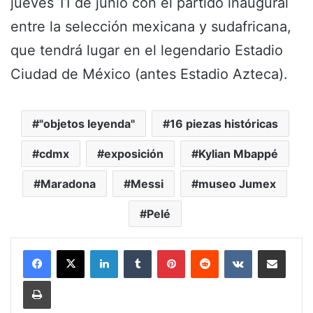
jueves 11 de junio con el partido inaugural
entre la selección mexicana y sudafricana,
que tendrá lugar en el legendario Estadio
Ciudad de México (antes Estadio Azteca).
"objetos leyenda"
16 piezas históricas
cdmx
exposición
Kylian Mbappé
Maradona
Messi
museo Jumex
Pelé
LinkedIn
Tumblr
Pinterest
Reddit
VKontakte
Share via Email
Print