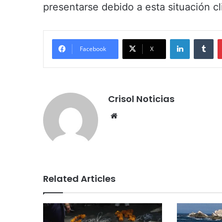
presentarse debido a esta situación cli
LinkedIn
Tumblr
Facebook
X
Crisol Noticias
We
bsi
te
Related Articles