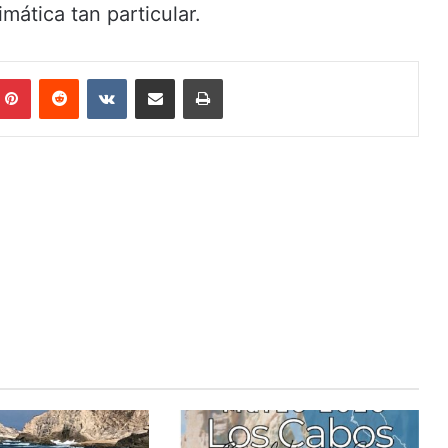
mática tan particular.
Pinterest
Reddit
VKontakte
Share via Email
Print