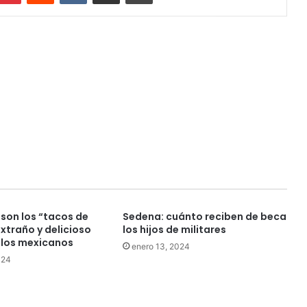
son los “tacos de
Sedena: cuánto reciben de beca
extraño y delicioso
los hijos de militares
 los mexicanos
enero 13, 2024
024