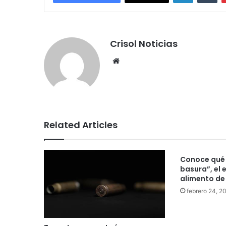
Crisol Noticias
We
bsi
te
Related Articles
Conoce qué 
basura”, el 
alimento de
febrero 24, 2