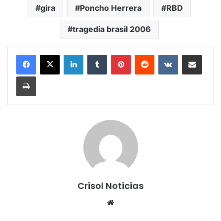
gira
Poncho Herrera
RBD
tragedia brasil 2006
LinkedIn
Tumblr
Pinterest
Reddit
VKontakte
Share via Email
Print
Crisol Noticias
We
bsi