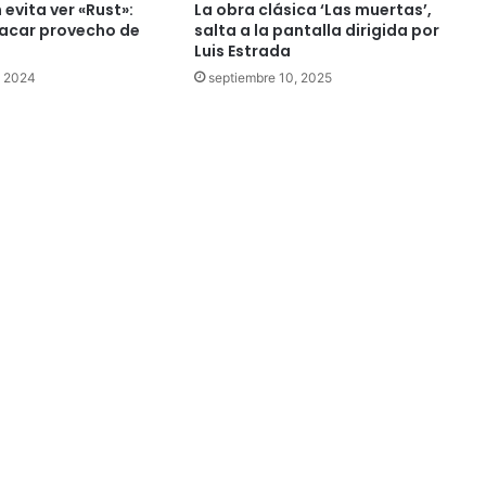
 evita ver «Rust»:
La obra clásica ‘Las muertas’,
sacar provecho de
salta a la pantalla dirigida por
Luis Estrada
, 2024
septiembre 10, 2025