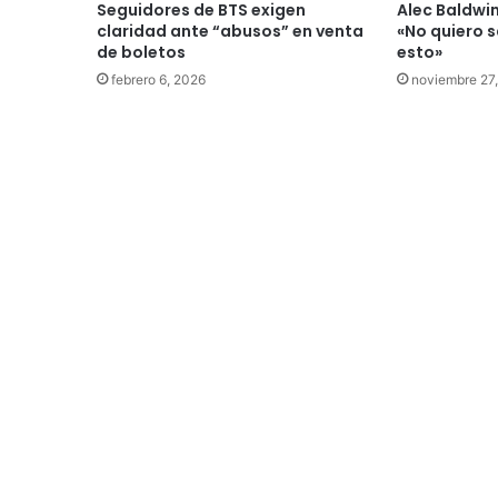
Seguidores de BTS exigen
Alec Baldwin
claridad ante “abusos” en venta
«No quiero 
de boletos
esto»
febrero 6, 2026
noviembre 27