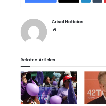
Crisol Noticias
We
bsi
te
Related Articles