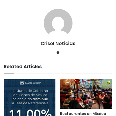
Crisol Noticias
We
bsi
te
Related Articles
Restaurantes en México