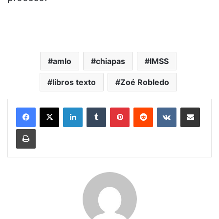
amlo
chiapas
IMSS
libros texto
Zoé Robledo
LinkedIn
Tumblr
Pinterest
Reddit
VKontakte
Share via Email
Print